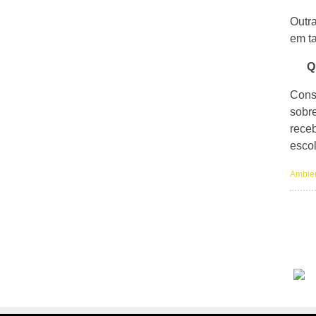
Outr
em t
Q
Cons
sobr
rece
escol
Ambie