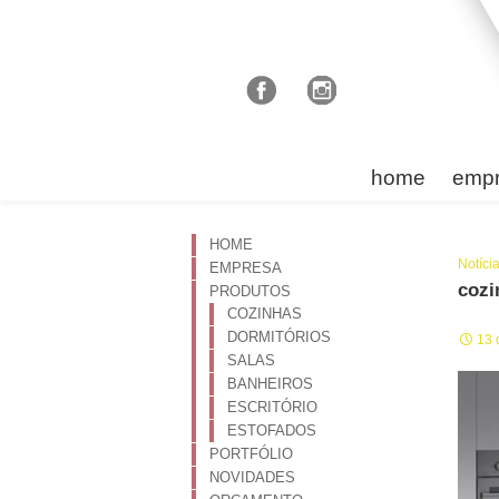
home
emp
HOME
Notíci
EMPRESA
cozi
PRODUTOS
COZINHAS
DORMITÓRIOS
13 
SALAS
BANHEIROS
ESCRITÓRIO
ESTOFADOS
PORTFÓLIO
NOVIDADES