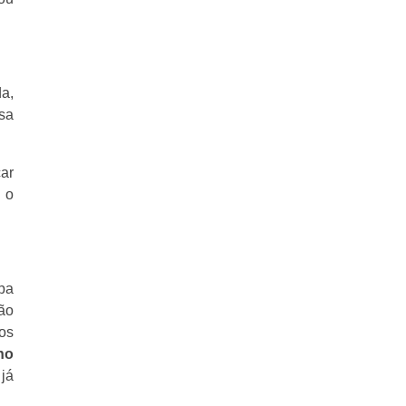
a,
sa
car
 o
pa
não
ios
no
já