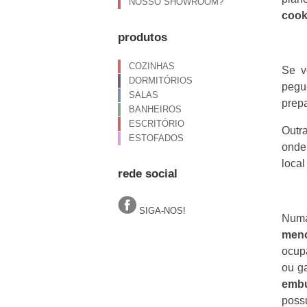
NOSSO SHOWROOM?
cook
produtos
COZINHAS
Se v
DORMITÓRIOS
peg
SALAS
prepa
BANHEIROS
ESCRITÓRIO
Outra
ESTOFADOS
onde
local
rede social
SIGA-NOS!
Numa
men
ocupa
ou g
embu
poss