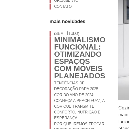
ORÇAMENTO
CONTATO
mais novidades
(SEM TÍTULO)
MINIMALISMO
FUNCIONAL:
OTIMIZANDO
ESPAÇOS
COM MÓVEIS
PLANEJADOS
TENDÊNCIAS DE
DECORAÇÃO PARA 2025
COR DO ANO DE 2024:
CONHEÇA A PEACH FUZZ, A
COR QUE TRANSMITE
Cozi
CONFORTO, NUTRIÇÃO E
maio
ESPERANÇA.
func
POR QUE IREMOS TROCAR
pla