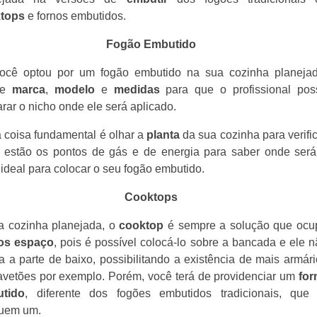
tops
e fornos embutidos.
Fogão Embutido
ocê optou por um fogão embutido na sua cozinha planejad
ue
marca
,
modelo
e
medidas
para que o profissional pos
rar o nicho onde ele será aplicado.
 coisa fundamental é olhar a
planta
da sua cozinha para verifi
 estão os pontos de gás e de energia para saber onde será
 ideal para colocar o seu fogão embutido.
Cooktops
 cozinha planejada, o
cooktop
é sempre a solução que ocu
os espaço
, pois é possível colocá-lo sobre a bancada e ele 
 a parte de baixo, possibilitando a existência de mais armár
avetões por exemplo. Porém, você terá de providenciar um
for
tido
, diferente dos fogões embutidos tradicionais, que 
uem um.