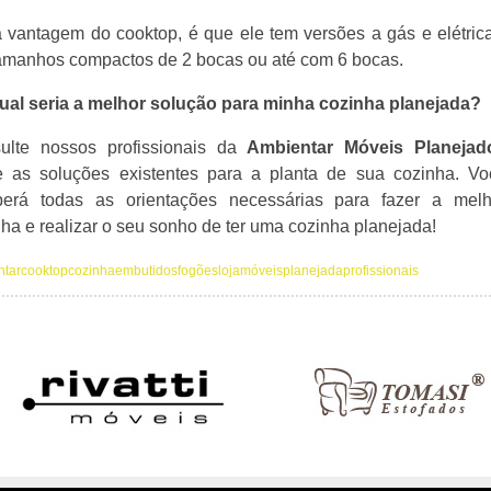
a vantagem do cooktop, é que ele tem versões a gás e elétric
amanhos compactos de 2 bocas ou até com 6 bocas.
ual seria a melhor solução para minha cozinha planejada?
ulte nossos profissionais da
Ambientar Móveis Planejad
e as soluções existentes para a planta de sua cozinha. Vo
berá todas as orientações necessárias para fazer a melh
ha e realizar o seu sonho de ter uma cozinha planejada!
ntar
cooktop
cozinha
embutidos
fogões
loja
móveis
planejada
profissionais