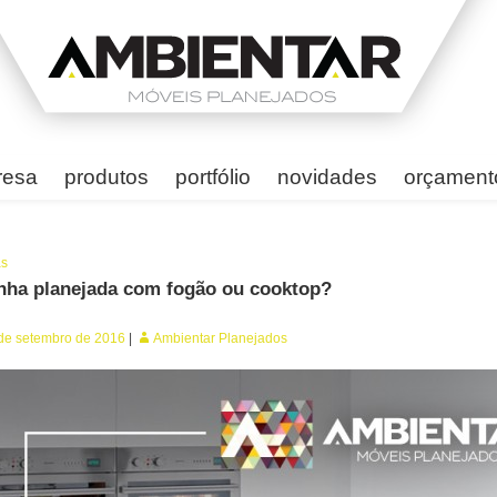
resa
produtos
portfólio
novidades
orçament
as
nha planejada com fogão ou cooktop?
de setembro de 2016
Ambientar Planejados