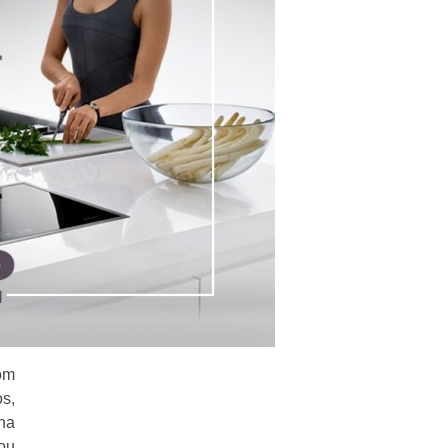
om
s,
ha
ou