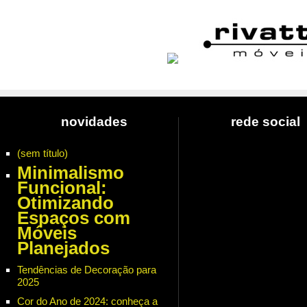
novidades
rede social
(sem título)
Minimalismo
Funcional:
Otimizando
Espaços com
Móveis
Planejados
Tendências de Decoração para
2025
Cor do Ano de 2024: conheça a