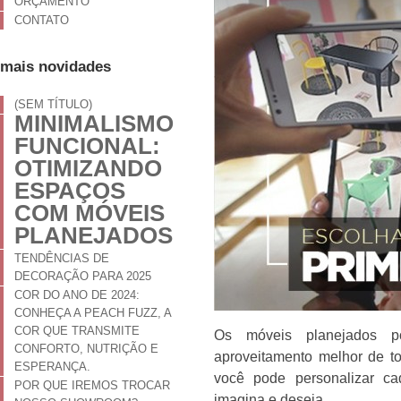
ORÇAMENTO
CONTATO
mais novidades
(SEM TÍTULO)
MINIMALISMO
FUNCIONAL:
OTIMIZANDO
ESPAÇOS
COM MÓVEIS
PLANEJADOS
TENDÊNCIAS DE
DECORAÇÃO PARA 2025
COR DO ANO DE 2024:
CONHEÇA A PEACH FUZZ, A
COR QUE TRANSMITE
Os móveis planejados p
CONFORTO, NUTRIÇÃO E
aproveitamento melhor de to
ESPERANÇA.
você pode personalizar ca
POR QUE IREMOS TROCAR
imagina e deseja.