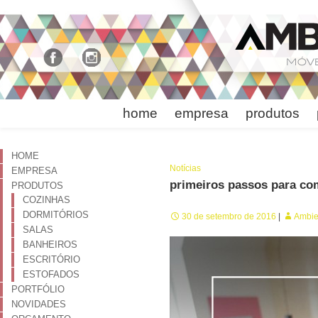
home
empresa
produtos
HOME
Notícias
EMPRESA
primeiros passos para co
PRODUTOS
COZINHAS
DORMITÓRIOS
30 de setembro de 2016
Ambie
SALAS
BANHEIROS
ESCRITÓRIO
ESTOFADOS
PORTFÓLIO
NOVIDADES