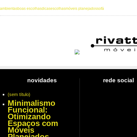
ambientas
boas escolhas
dicas
escolhas
móveis planejados
sofá
novidades
rede social
(sem título)
Minimalismo
Funcional:
Otimizando
Espaços com
Móveis
Planejados