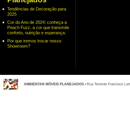
Tendências de Decoração para
2025
Cor do Ano de 2024: conheça a
Peach Fuzz, a cor que transmite
conforto, nutrição e esperança.
Por que iremos trocar nosso
Showroom?
AMBIENTAR MÓVEIS PLANEJADOS
• Rua Tenente Francisco Leh