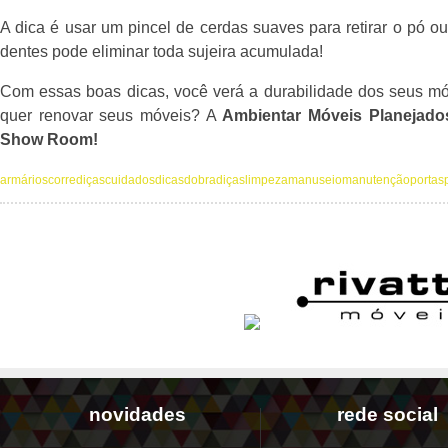
A dica é usar um pincel de cerdas suaves para retirar o pó 
dentes pode eliminar toda sujeira acumulada!
Com essas boas dicas, você verá a durabilidade dos seus m
quer renovar seus móveis? A
Ambientar Móveis Planejado
Show Room!
armários
corrediças
cuidados
dicas
dobradiças
limpeza
manuseio
manutenção
portas
novidades
rede social