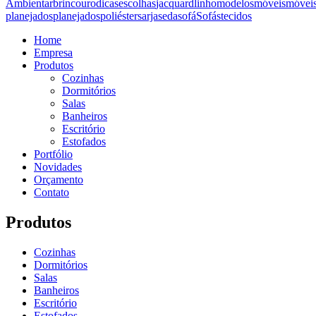
Ambientar
brin
couro
dicas
escolhas
jacquard
linho
modelos
móveis
móvei
planejados
planejados
poliéster
sarja
seda
sofá
Sofás
tecidos
Home
Empresa
Produtos
Cozinhas
Dormitórios
Salas
Banheiros
Escritório
Estofados
Portfólio
Novidades
Orçamento
Contato
Produtos
Cozinhas
Dormitórios
Salas
Banheiros
Escritório
Estofados