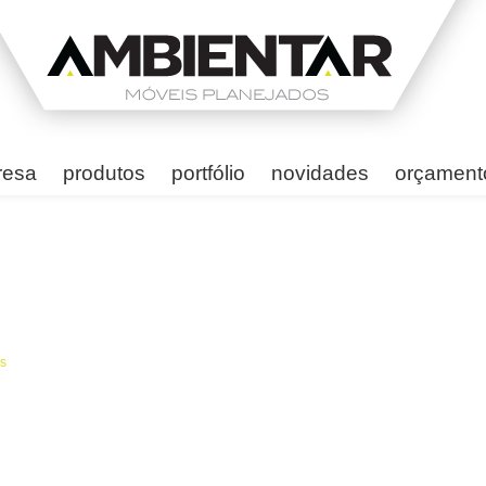
resa
produtos
portfólio
novidades
orçament
s