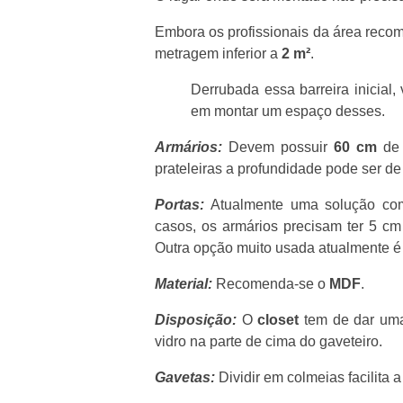
Embora os profissionais da área re
metragem inferior a
2 m²
.
Derrubada essa barreira inicial
em montar um espaço desses.
Armários:
Devem possuir
60 cm
de 
prateleiras a profundidade pode ser de
Portas:
Atualmente uma solução com
casos, os armários precisam ter 5 c
Outra opção muito usada atualmente é
Material:
Recomenda-se o
MDF
.
Disposição:
O
closet
tem de dar uma 
vidro na parte de cima do gaveteiro.
Gavetas:
Dividir em colmeias facilita