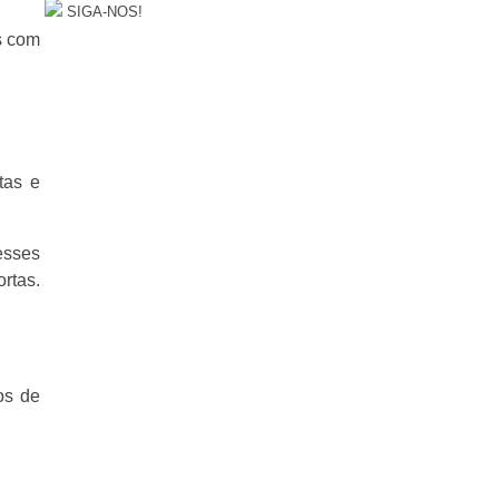
SIGA-NOS!
ts com
tas e
esses
rtas.
os de