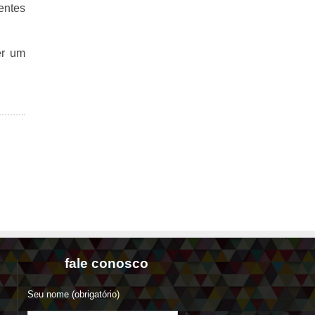
entes
er um
fale conosco
Seu nome (obrigatório)