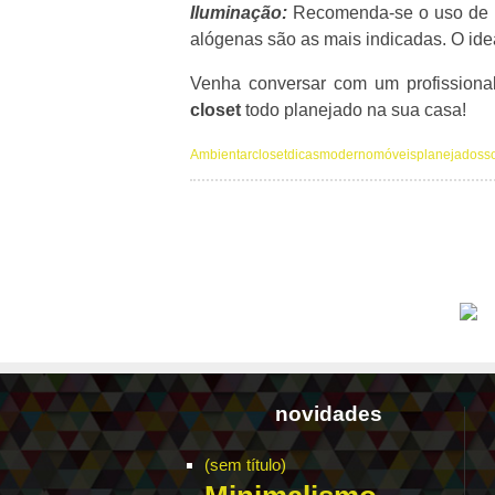
Iluminação:
Recomenda-se o uso de lâ
alógenas são as mais indicadas. O idea
Venha conversar com um profission
closet
todo planejado na sua casa!
Ambientar
closet
dicas
moderno
móveis
planejados
s
novidades
(sem título)