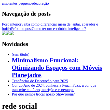
ambientes pequenos
decoração
Navegação de posts
Post anterior
Saiba como diferenciar mesa de jantar, aparador e
buffet
Próximo post
Como ter um escritório inteligente?
Novidades
(sem título)
Minimalismo Funcional:
Otimizando Espaços com Móveis
Planejados
Tendências de Decoração para 2025
Cor do Ano de 2024: conheça a Peach Fuzz, a cor que
transmite conforto, nutrição e esperança.
Por que iremos trocar nosso Showroom?
rede social