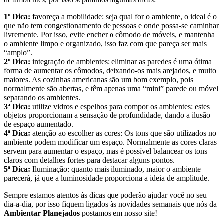
1º Dica:
favoreça a mobilidade: seja qual for o ambiente, o ideal é o
que não tem congestionamento de pessoas e onde possa-se caminhar
livremente. Por isso, evite encher o cômodo de móveis, e mantenha
o ambiente limpo e organizado, isso faz com que pareça ser mais
“amplo”.
2º Dica:
integração de ambientes: eliminar as paredes é uma ótima
forma de aumentar os cômodos, deixando-os mais arejados, e muito
maiores. As cozinhas americanas são um bom exemplo, pois
normalmente são abertas, e têm apenas uma “mini” parede ou móvel
separando os ambientes.
3ª Dica:
utilize vidros e espelhos para compor os ambientes: estes
objetos proporcionam a sensação de profundidade, dando a ilusão
de espaço aumentado.
4ª Dica:
atenção ao escolher as cores: Os tons que são utilizados no
ambiente podem modificar um espaço. Normalmente as cores claras
servem para aumentar o espaço, mas é possível balancear os tons
claros com detalhes fortes para destacar alguns pontos.
5ª Dica:
Iluminação: quanto mais iluminado, maior o ambiente
parecerá, já que a luminosidade proporciona a ideia de amplitude.
Sempre estamos atentos às dicas que poderão ajudar você no seu
dia-a-dia, por isso fiquem ligados às novidades semanais que nós da
Ambientar Planejados
postamos em nosso site!