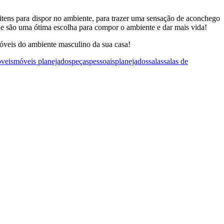
itens para dispor no ambiente, para trazer uma sensação de aconchego
que são uma ótima escolha para compor o ambiente e dar mais vida!
 móveis do ambiente masculino da sua casa!
veis
móveis planejados
peças
pessoais
planejados
salas
salas de