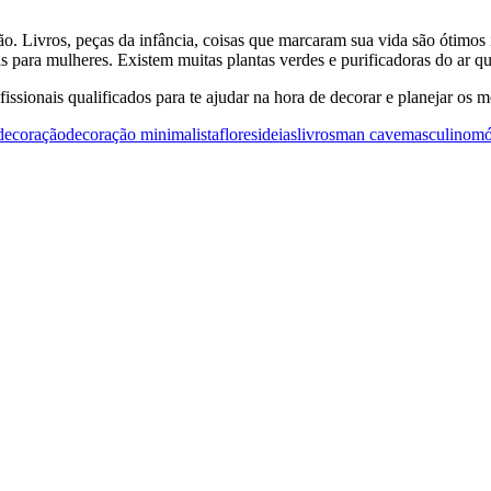
. Livros, peças da infância, coisas que marcaram sua vida são ótimos 
s para mulheres. Existem muitas plantas verdes e purificadoras do ar 
issionais qualificados para te ajudar na hora de decorar e planejar os
decoração
decoração minimalista
flores
ideias
livros
man cave
masculino
mó