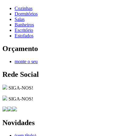
Cozinhas
Dormitórios
Salas
Banheiros
Escritório
Estofados
Orçamento
monte o seu
Rede Social
SIGA-NOS!
SIGA-NOS!
Novidades
(sem título)