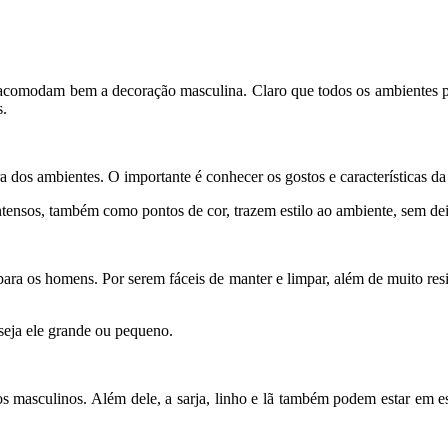
tura acomodam bem a decoração masculina. Claro que todos os ambiente
s.
a dos ambientes. O importante é conhecer os gostos e características da
 intensos, também como pontos de cor, trazem estilo ao ambiente, sem d
para os homens. Por serem fáceis de manter e limpar, além de muito resi
eja ele grande ou pequeno.
os masculinos. Além dele, a sarja, linho e lã também podem estar em es