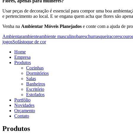
Flores, apenas para mulheres?
Usar peças de decoração é essencial para compor uma boa ambientação
e pertencimento ao local. E se engana quem acha que flores são apena
Venha na
Ambientar Móveis Planejados
e conte com a ajuda de prof
Ambientar
ambiente
ambiente masculino
bares
churrasqueira
cores
couro
jogos
Sofás
toque de cor
Home
Empresa
Produtos
Cozinhas
Dormitórios
Salas
Banheiros
Escritório
Estofados
Portfólio
Novidades
Orçamento
Contato
Produtos