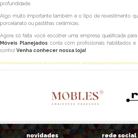
profundidade.
Algo muito importante também é o tipo de revestimento que 
porcelanato ou pastilhas cerâmicas.
Agora só falta você escolher uma empresa qualificada para
Móveis Planejados
conta com profissionais habilitados e 
sonho!
Venha conhecer nossa loja!
banheiro
box
claras
cores
cubas
luz
móveis
móveis planejados
planejados
portas
prof
novidades
rede social