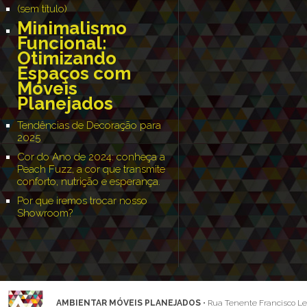
(sem título)
Minimalismo
Funcional:
Otimizando
Espaços com
Móveis
Planejados
Tendências de Decoração para
2025
Cor do Ano de 2024: conheça a
Peach Fuzz, a cor que transmite
conforto, nutrição e esperança.
Por que iremos trocar nosso
Showroom?
AMBIENTAR MÓVEIS PLANEJADOS
• Rua Tenente Francisco Leh