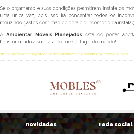
Se o orçamento e suas condições permitirem, instale os 
uma única vez, pois isso irá concentrar todos os incon
reduzindo gastos com mão de obra e o incômodo da instalaç
A
Ambientar Móveis Planejados
está de portas abert
transformando a sua casa no melhor lugar do mundo!
ambientes
casa
cronograma
dicas
móveis
móveis planejados
orçamento
planejar
novidades
rede social