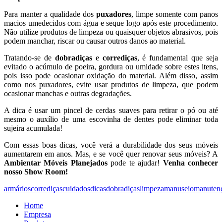
Para manter a qualidade dos
puxadores
, limpe somente com panos
macios umedecidos com água e seque logo após este procedimento.
Não utilize produtos de limpeza ou quaisquer objetos abrasivos, pois
podem manchar, riscar ou causar outros danos ao material.
Tratando-se de
dobradiças
e
corrediças
, é fundamental que seja
evitado o acúmulo de poeira, gordura ou umidade sobre estes itens,
pois isso pode ocasionar oxidação do material. Além disso, assim
como nos puxadores, evite usar produtos de limpeza, que podem
ocasionar manchas e outras degradações.
A dica é usar um pincel de cerdas suaves para retirar o pó ou até
mesmo o auxílio de uma escovinha de dentes pode eliminar toda
sujeira acumulada!
Com essas boas dicas, você verá a durabilidade dos seus móveis
aumentarem em anos. Mas, e se você quer renovar seus móveis? A
Ambientar Móveis Planejados
pode te ajudar!
Venha conhecer
nosso Show Room!
armários
corrediças
cuidados
dicas
dobradiças
limpeza
manuseio
manuten
Home
Empresa