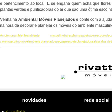
e pertencimento ao local. E se engana quem acha que flores
plantas verdes e purificadoras do ar que são uma ótima escolh
Venha na
Ambientar Móveis Planejados
e conte com a ajuda 
na hora de decorar e planejar os móveis do ambiente masculin
Ambientar
ambiente
ambiente masculino
bares
churrasqueira
cores
couro
dec
cave
masculino
móveis
móveis planejados
peças
pessoais
planejados
salas
salas de 
novidades
rede social
(sem título)