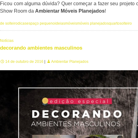
Ficou com alguma dúvida? Quer começar a fazer seu projeto 
Show Room da
Ambientar Móveis Planejados
!
de solteiro
dicas
espaço pequeno
ideias
móveis
móveis planejados
quarto
solteiro
Notícias
decorando ambientes masculinos
14 de outubro de 2016
Ambientar Planejados