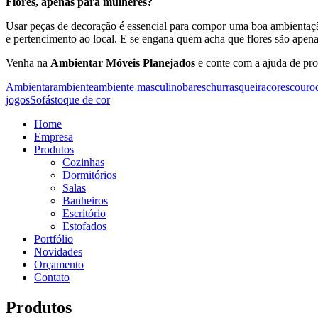
Flores, apenas para mulheres?
Usar peças de decoração é essencial para compor uma boa ambientação
e pertencimento ao local. E se engana quem acha que flores são apena
Venha na
Ambientar Móveis Planejados
e conte com a ajuda de prof
Ambientar
ambiente
ambiente masculino
bares
churrasqueira
cores
couro
jogos
Sofás
toque de cor
Home
Empresa
Produtos
Cozinhas
Dormitórios
Salas
Banheiros
Escritório
Estofados
Portfólio
Novidades
Orçamento
Contato
Produtos