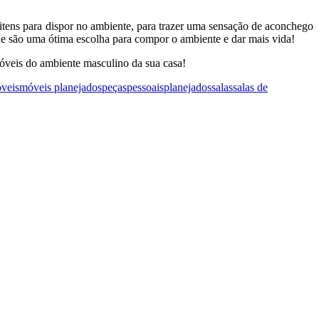
itens para dispor no ambiente, para trazer uma sensação de aconchego
que são uma ótima escolha para compor o ambiente e dar mais vida!
 móveis do ambiente masculino da sua casa!
veis
móveis planejados
peças
pessoais
planejados
salas
salas de