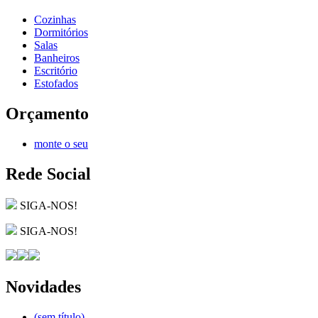
Cozinhas
Dormitórios
Salas
Banheiros
Escritório
Estofados
Orçamento
monte o seu
Rede Social
SIGA-NOS!
SIGA-NOS!
Novidades
(sem título)