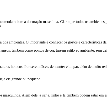
tura acomodam bem a decoração masculina. Claro que todos os ambiente
s.
a dos ambientes. O importante é conhecer os gostos e características da
 intensos, também como pontos de cor, trazem estilo ao ambiente, sem d
para os homens. Por serem fáceis de manter e limpar, além de muito resi
eja ele grande ou pequeno.
os masculinos. Além dele, a sarja, linho e lã também podem estar em es