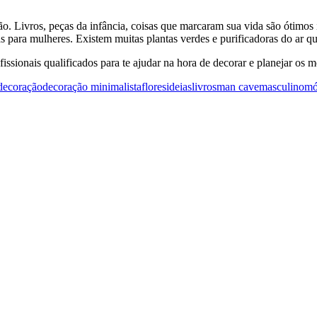
. Livros, peças da infância, coisas que marcaram sua vida são ótimos 
s para mulheres. Existem muitas plantas verdes e purificadoras do ar 
issionais qualificados para te ajudar na hora de decorar e planejar os
decoração
decoração minimalista
flores
ideias
livros
man cave
masculino
mó