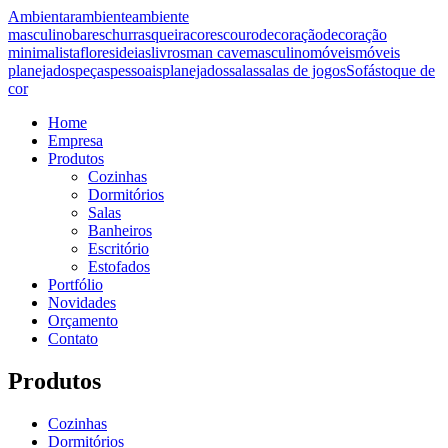
Ambientar
ambiente
ambiente
masculino
bares
churrasqueira
cores
couro
decoração
decoração
minimalista
flores
ideias
livros
man cave
masculino
móveis
móveis
planejados
peças
pessoais
planejados
salas
salas de jogos
Sofás
toque de
cor
Home
Empresa
Produtos
Cozinhas
Dormitórios
Salas
Banheiros
Escritório
Estofados
Portfólio
Novidades
Orçamento
Contato
Produtos
Cozinhas
Dormitórios